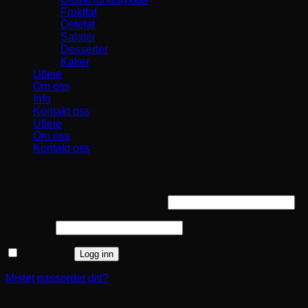
Fruktfat
Ostefat
Salater
Desserter
Kaker
Utleie
Om oss
Info
Kontakt oss
Utleie
Om oss
Kontakt oss
Logg inn
Påkrevd
Brukernavn eller e-postadresse
*
Påkrevd
Passord
*
Husk meg
Logg inn
Mistet passordet ditt?