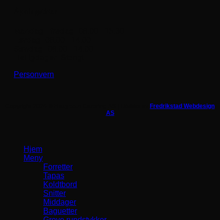
Åpningstider
Mandag - fredag:
08.00 - 15.30
Lørdag:
08.00 - 14.00
Søndag:
08.00 - 14.00
Helligdager:
Stengt
Personvern
Copyright 2026 ©
Haugetun Catering AS |
Utviklet av
Fredrikstad Webdesign
AS
Hjem
Meny
Forretter
Tapas
Koldtbord
Snitter
Middager
Baguetter
Grove rundstykker