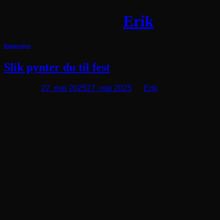
Author Archives:
Erik
Inspirasjon
Slik pynter du til fest
Posted on
27. mai 2025
27. mai 2025
by
Erik