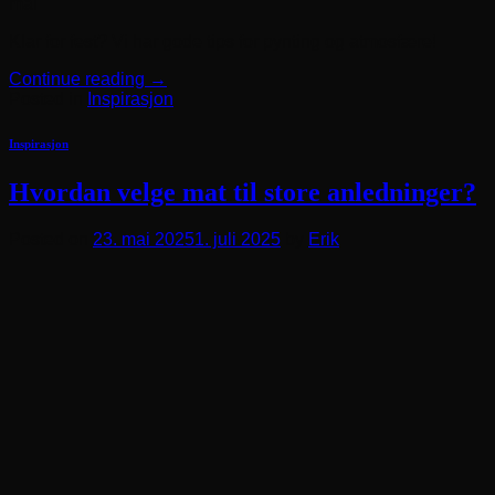
mai
Klar for fest? Vi har gode tips for pynting og atmosfære!
Continue reading
→
Posted in
Inspirasjon
Inspirasjon
Hvordan velge mat til store anledninger?
Posted on
23. mai 2025
1. juli 2025
by
Erik