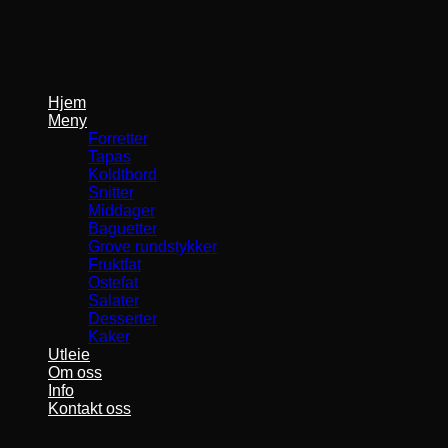
Skip
to
content
Hjem
Meny
Forretter
Tapas
Koldtbord
Snitter
Middager
Baguetter
Grove rundstykker
Fruktfat
Ostefat
Salater
Desserter
Kaker
Utleie
Om oss
Info
Kontakt oss