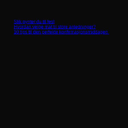
Siste innlegg
Slik pynter du til fest
Hvordan velge mat til store anledninger?
10 tips til den perfekte konfirmasjonsmiddagen