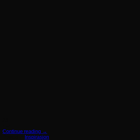
23
mai
Continue reading
→
Posted in
Inspirasjon