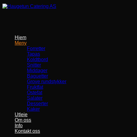
Skip
to
content
Hjem
Meny
Forretter
Tapas
Koldtbord
Snitter
Middager
Baguetter
Grove rundstykker
Fruktfat
Ostefat
Salater
Desserter
Kaker
Utleie
Om oss
Info
Kontakt oss