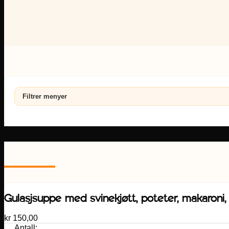
Filtrer menyer
Gulasjsuppe med svinekjøtt, poteter, makaroni,
kr
150,00
Antall: