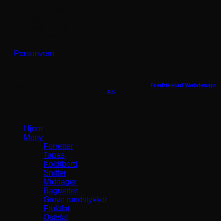
Mandag - fredag:
08.00 - 15.30
Lørdag:
08.00 - 14.00
Søndag:
08.00 - 14.00
Helligdager:
Stengt
Personvern
Copyright 2026 ©
Haugetun Catering AS |
Utviklet av
Fredrikstad Webdesign
AS
Hjem
Meny
Forretter
Tapas
Koldtbord
Snitter
Middager
Baguetter
Grove rundstykker
Fruktfat
Ostefat