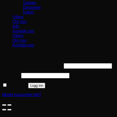
Salater
Desserter
Kaker
Utleie
Om oss
Info
Kontakt oss
Utleie
Om oss
Kontakt oss
Logg inn
Påkrevd
Brukernavn eller e-postadresse
*
Påkrevd
Passord
*
Husk meg
Logg inn
Mistet passordet ditt?