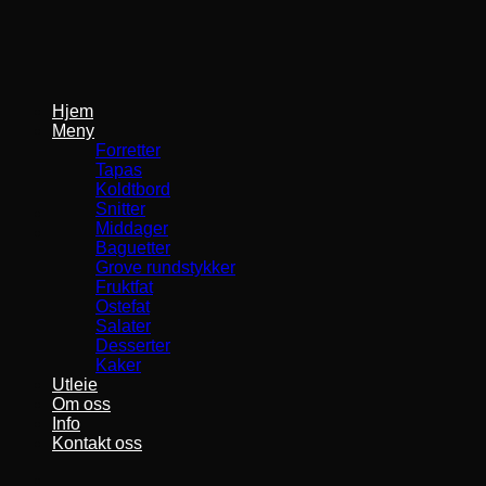
Skip
to
content
Hjem
Meny
Forretter
Tapas
Koldtbord
Snitter
Middager
Baguetter
Grove rundstykker
Fruktfat
Ostefat
Salater
Desserter
Kaker
Utleie
Om oss
Info
Kontakt oss