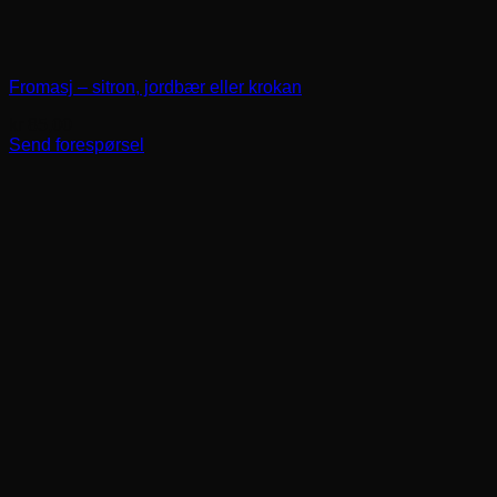
Fromasj – sitron, jordbær eller krokan
kr
85,00
Send forespørsel