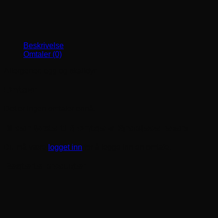
Beskrivelse
Omtaler (0)
Allergener: egg og skalldyr
Omtaler
Det er ingen omtaler ennå.
Bli den første til å omtale «Håndpillede reker»
Du må være
logget inn
for å legge inn en omtale.
Relaterte produkter