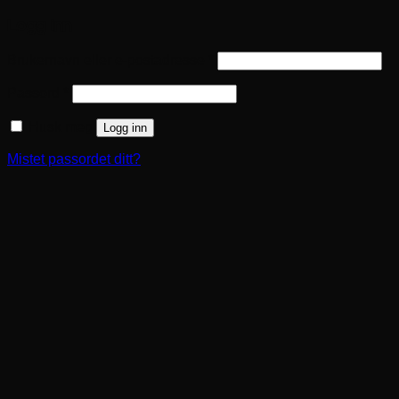
Logg inn
Påkrevd
Brukernavn eller e-postadresse
*
Påkrevd
Passord
*
Husk meg
Logg inn
Mistet passordet ditt?