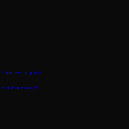
Grov reke baguette
kr
77,00
Send forespørsel