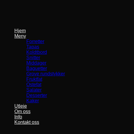
Skip
to
content
Hjem
Meny
Forretter
Tapas
Koldtbord
Snitter
Middager
Baguetter
Grove rundstykker
Fruktfat
Ostefat
Salater
Desserter
Kaker
Utleie
Om oss
Info
Kontakt oss