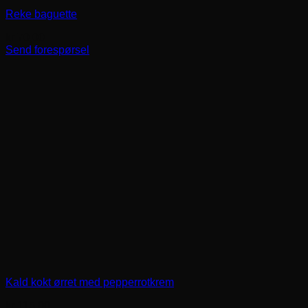
Reke baguette
kr
70,00
Send forespørsel
Kald kokt ørret med pepperrotkrem
kr
115,00