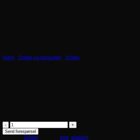
Hjem
/
Snitter og baguetter
/
Snitter
Håndpillede reker
kr
38,00
Håndpillede
reker
Send forespørsel
antall
Kategori:
Snitter
Stikkord:
egg
,
skalldyr