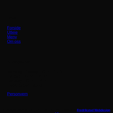
Linker
Forside
Utleie
Meny
Om oss
Åpningstider
Mandag - fredag:
08.00 - 15.30
Lørdag:
08.00 - 14.00
Søndag:
08.00 - 14.00
Helligdager:
Stengt
Personvern
Copyright 2026 ©
Haugetun Catering AS |
Utviklet av
Fredrikstad Webdesign