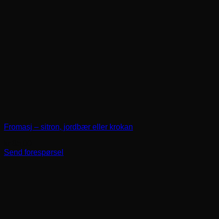
Fromasj – sitron, jordbær eller krokan
kr
85,00
Send forespørsel