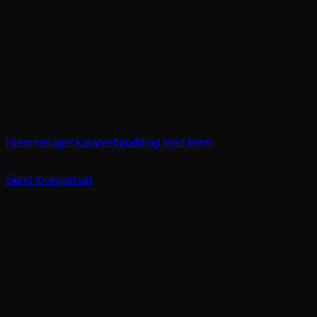
Hjemmelaget karamellpudding med krem
kr
95,00
Send forespørsel