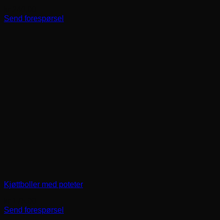
kr
240,00
Send forespørsel
Kjøttboller med poteter
kr
175,00
Send forespørsel