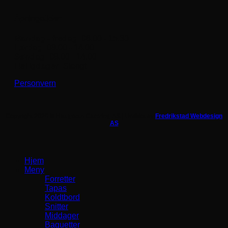
Åpningstider
Mandag - fredag:
08.00 - 15.30
Lørdag:
08.00 - 14.00
Søndag:
08.00 - 14.00
Helligdager:
Stengt
Personvern
Copyright 2026 ©
Haugetun Catering AS |
Utviklet av
Fredrikstad Webdesign
AS
Hjem
Meny
Forretter
Tapas
Koldtbord
Snitter
Middager
Baguetter