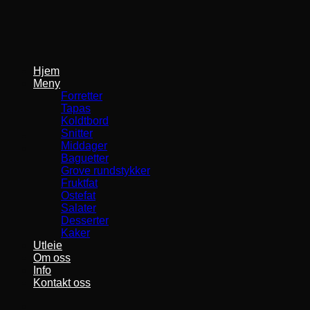
Skip
to
content
Hjem
Meny
Forretter
Tapas
Koldtbord
Snitter
Middager
Baguetter
Grove rundstykker
Fruktfat
Ostefat
Salater
Desserter
Kaker
Utleie
Om oss
Info
Kontakt oss