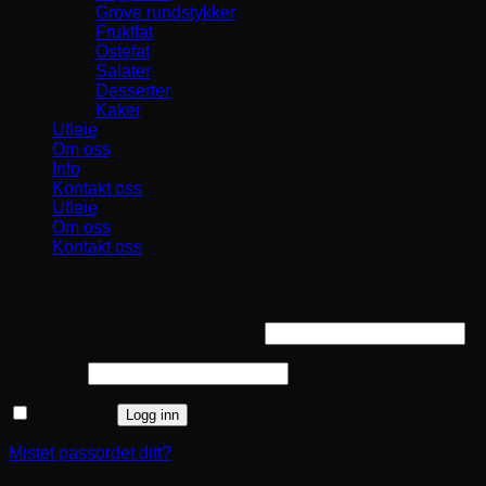
Grove rundstykker
Fruktfat
Ostefat
Salater
Desserter
Kaker
Utleie
Om oss
Info
Kontakt oss
Utleie
Om oss
Kontakt oss
Logg inn
Påkrevd
Brukernavn eller e-postadresse
*
Påkrevd
Passord
*
Husk meg
Logg inn
Mistet passordet ditt?