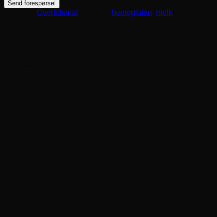
gryterett
Send forespørsel
antall
Kategori:
Overtidsmat
Stikkord:
hvetegluten
,
melk
Relaterte produkter