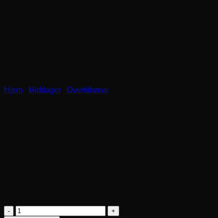
Hjem
/
Middager
/
Overtidsmat
Enkel gryterett
kr
175,00
Serveres med ris, loff og smør.
Enkel