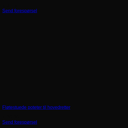
kr
20,00
Send forespørsel
Fløtestuede poteter til hovedretter
kr
30,00
Send forespørsel