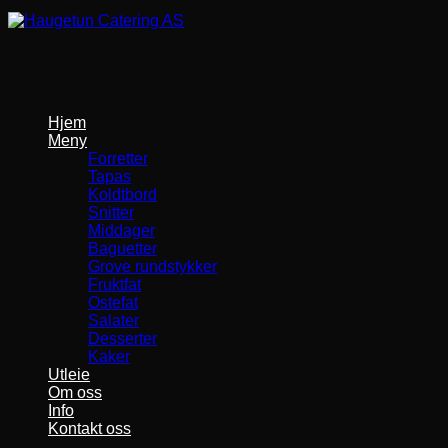
Skip
to
content
Hjem
Meny
Forretter
Tapas
Koldtbord
Snitter
Middager
Baguetter
Grove rundstykker
Fruktfat
Ostefat
Salater
Desserter
Kaker
Utleie
Om oss
Info
Kontakt oss