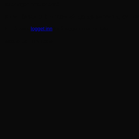
Det er ingen omtaler ennå.
Bli den første til å omtale «2. gangs servering av ho
Du må være
logget inn
for å legge inn en omtale.
Relaterte produkter