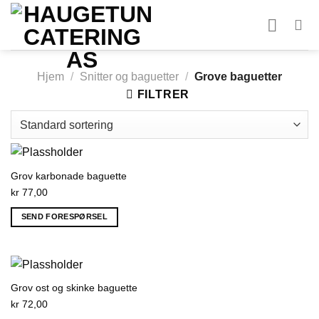
Skip
to
content
Hjem
/
Snitter og baguetter
/
Grove baguetter
FILTRER
Grov karbonade baguette
kr
77,00
SEND FORESPØRSEL
Grov ost og skinke baguette
kr
72,00